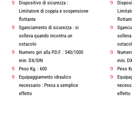
9
Dispositivo di sicurezza :
9
Disposi
Limitatore di coppia e sospensione
Limitat
flottante
flottan
9
Sganciamento di sicurezza : si
9
Sgancia
solleva quando incontra un
solleva
ostacolo
ostaco
9
Numero giri alla P.D.F. : 540/1000
9
Numero 
min. DX/SIN
min. D
9
Peso Kg. : 600
9
Peso Kg
9
Equipaggiamento idraulico
9
Equipag
necessario : Presa a semplice
necessa
effetto
effetto