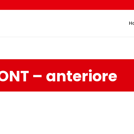
H
ONT – anteriore