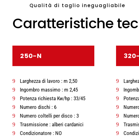
Qualità di taglio ineguagliabile
Caratteristiche te
250-N
320
9
Larghezza di lavoro : m 2,50
9
Larghez
9
Ingombro massimo : m 2,45
9
Ingomb
9
Potenza richiesta Kw/hp : 33/45
9
Potenza
9
Numero dischi : 6
9
Numero 
9
Numero coltelli per disco : 3
9
Numero 
9
Trasmissione : alberi cardanici
9
Trasmis
9
Condizionatore : NO
9
Condizi