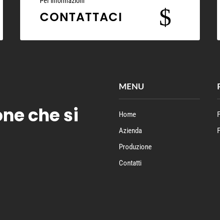
Per informazioni
$
CONTATTACI
MENU
one che si
Home
F
Azienda
F
Produzione
Contatti