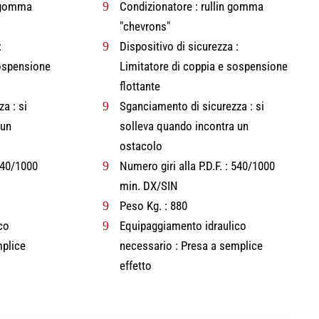
n gomma
9
Condizionatore : rullin gomma
"chevrons"
:
9
Dispositivo di sicurezza :
sospensione
Limitatore di coppia e sospensione
flottante
a : si
9
Sganciamento di sicurezza : si
 un
solleva quando incontra un
ostacolo
 540/1000
9
Numero giri alla P.D.F. : 540/1000
min. DX/SIN
9
Peso Kg. : 880
co
9
Equipaggiamento idraulico
mplice
necessario : Presa a semplice
effetto