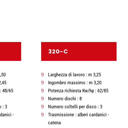
320-C
,50
9
Larghezza di lavoro : m 3,25
,45
9
Ingombro massimo : m 3,20
: 48/65
9
Potenza richiesta Kw/hp : 62/85
9
Numero dischi : 8
 : 3
9
Numero coltelli per disco : 3
danici -
9
Trasmissione : alberi cardanici -
catena