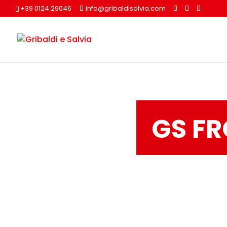
+39 0124 29046
info@gribaldisalvia.com
GS FR