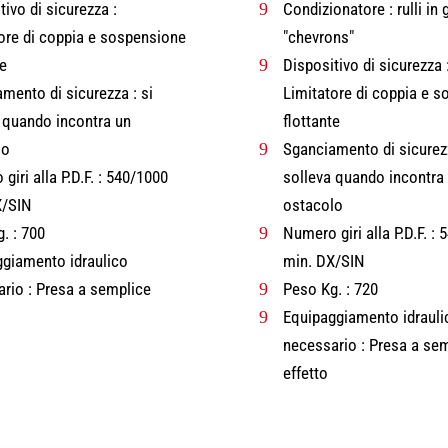
tivo di sicurezza :
9
Condizionatore : rulli i
ore di coppia e sospensione
"chevrons"
te
9
Dispositivo di sicurezza 
mento di sicurezza : si
Limitatore di coppia e 
 quando incontra un
flottante
lo
9
Sganciamento di sicurezz
giri alla P.D.F. : 540/1000
solleva quando incontra
X/SIN
ostacolo
. : 700
9
Numero giri alla P.D.F. :
giamento idraulico
min. DX/SIN
rio : Presa a semplice
9
Peso Kg. : 720
9
Equipaggiamento idrauli
necessario : Presa a se
effetto