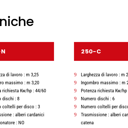
cniche
-N
250-C
za di lavoro : m 3,25
9
Larghezza di lavoro : m 2
ro massimo : m 3,20
9
Ingombro massimo : m 2
 richiesta Kw/hp : 44/60
9
Potenza richiesta Kw/hp 
dischi : 8
9
Numero dischi : 6
coltelli per disco : 3
9
Numero coltelli per disco
sione : alberi cardanici
9
Trasmissione : alberi car
onatore : NO
catena